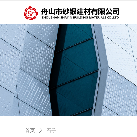
首页
ꄲ
石子